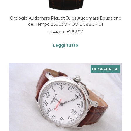
Orologio Audemars Piguet Jules Audemars Equazione
del Tempo 26003OR.OO.D088CR.01
€
182,97
€
244,00
Leggi tutto
IN OFFERTA!