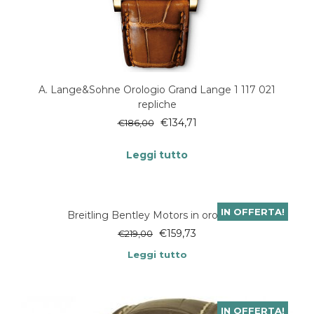
A. Lange&Sohne Orologio Grand Lange 1 117 021
repliche
€
134,71
€
186,00
Leggi tutto
IN OFFERTA!
Breitling Bentley Motors in oro rosaT
€
159,73
€
219,00
Leggi tutto
IN OFFERTA!