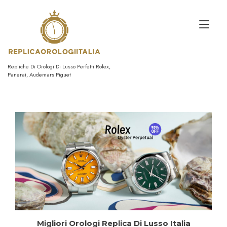
Passa
al
Nav
contenuto
a
tog
Repliche Di Orologi Di Lusso Perfetti Rolex,
Panerai, Audemars Piguet
Migliori Orologi Replica Di Lusso Italia