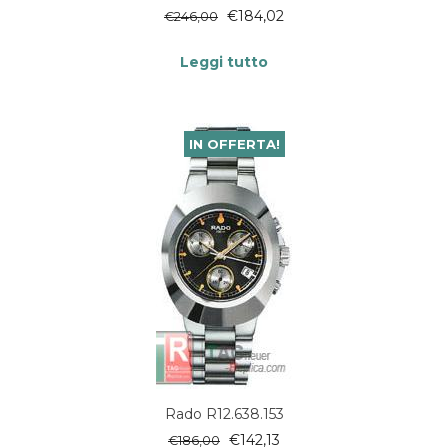
€
184,02
€
246,00
Leggi tutto
IN OFFERTA!
Rado R12.638.153
€
142,13
€
186,00