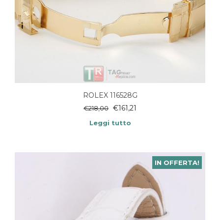
ROLEX 116528G
€
161,21
€
218,00
Leggi tutto
IN OFFERTA!